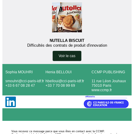
NUTELLA BISCUIT
Difficultés des contrats de produit d'innovation
Voir le cas
Sophia MOUHRI
Henia BELLOUI
CCMP PUBLISHING
smouhri
@cci-paris-idf.fr
hbelloui@cci-paris-idf.fr
11 rue Léon Jouhaux
+33 6 67 08 28 47
+33
7 70 08 99 69
75010 Paris
www.ccmp.fr
Vous recevez ce message parce que vous êtes en contact avec la CCMP.