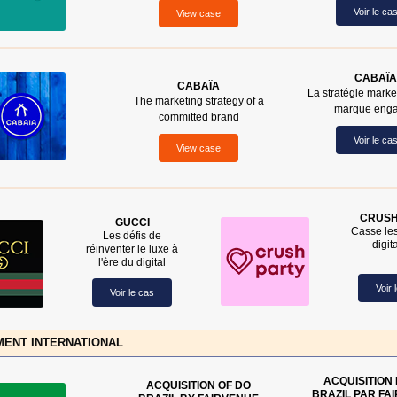
Voir le ca
View case
CABAÏA
CABAÏA
La stratégie marke
The marketing strategy of a
marque eng
committed brand
Voir le ca
View case
CRUSH
GUCCI
Casse le
Les défis de
digit
réinventer le luxe à
l'ère du digital
Voir 
Voir le cas
ENT INTERNATIONAL
ACQUISITION
ACQUISITION OF DO
BRAZIL PAR FA