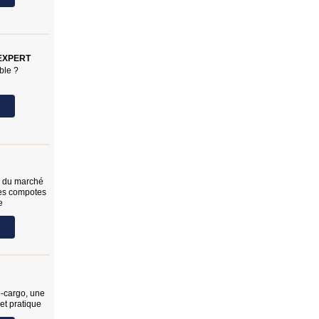
EXPERT
ble ?
s
e du marché
des compotes
e
s
o-cargo, une
et pratique