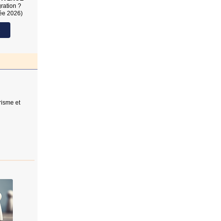
ration ?
sée 2026)
s
urisme et