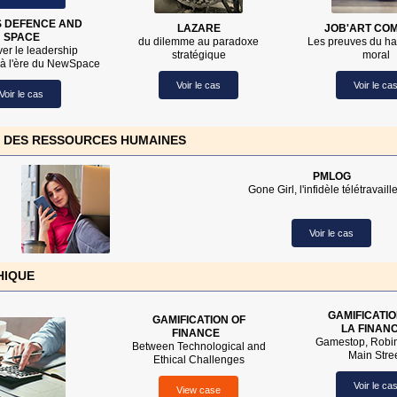
S DEFENCE AND
LAZARE
JOB'ART CO
SPACE
du dilemme au paradoxe
Les preuves du ha
er le leadership
stratégique
moral
 à l'ère du NewSpace
Voir le cas
Voir le ca
Voir le cas
 DES RESSOURCES HUMAINES
PMLOG
Gone Girl, l'infidèle télétravail
Voir le cas
HIQUE
GAMIFICATI
GAMIFICATION OF
LA FINAN
FINANCE
Gamestop, Robi
Between Technological and
Main Stre
Ethical Challenges
Voir le ca
View case