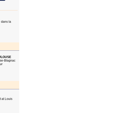
 dans la
OULOUSE
ouse-Blagnac
ur
 at Louis