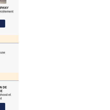
MPANY
rcèlement
s
leuse
ON DE
CE
nhood et
et
s