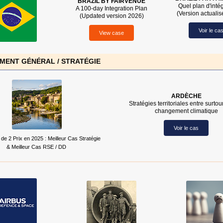
BRAZIL BY FAIRVENUE
Quel plan d'intég
A 100-day Integration Plan
(Version actuali
(Updated version 2026)
Voir le ca
View case
ENT GÉNÉRAL / STRATÉGIE
ARDÈCHE
Stratégies territoriales entre surto
changement climatique
Voir le cas
 de 2 Prix en 2025 : Meilleur Cas Stratégie
&
Meilleur Cas RSE / DD