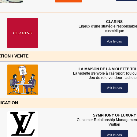
CLARINS
Enjeux d'une stratégie responsable
cosmétique
Voir le cas
TION / VENTE
LA MAISON DE LA VIOLETTE T
La violette s'envole à l'aéroport Toul
Jeu de rôle vendeur - achete
Voir le cas
ICATION
SYMPHONY OF LUXURY
Customer Relationship Management
Vuitton
Voir le cas