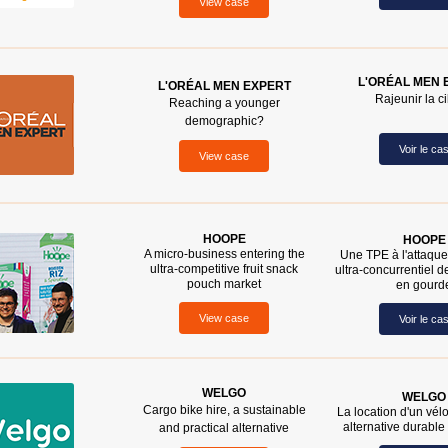
View case
L'ORÉAL MEN 
L'ORÉAL MEN EXPERT
Rajeunir la ci
Reaching a younger
demographic?
Voir le ca
View case
HOOPE
HOOPE
A micro-business entering the
Une TPE à l'attaqu
ultra-competitive fruit snack
ultra-concurrentiel 
pouch market
en gourd
View case
Voir le ca
WELGO
WELGO
Cargo bike hire, a sustainable
La location d'un vél
alternative durable 
and practical alternative