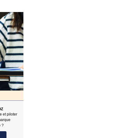
OZ
 et piloter
marque
e ?
s