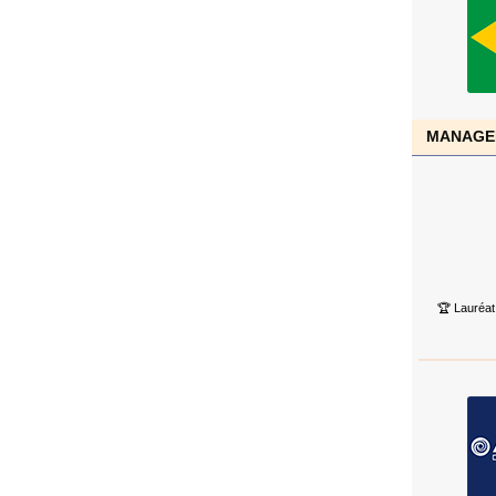
MANAGEM
🏆️ Lauréat