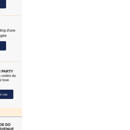
s
ting d'une
agée
s
 PARTY
s codes du
al love
le cas
 DE DO
IRVENUE