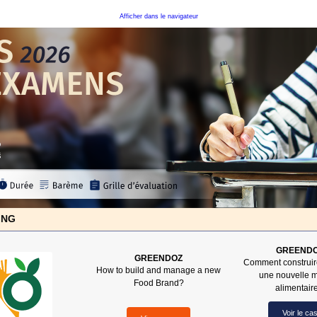
Afficher dans le navigateur
ING
GREEND
GREENDOZ
Comment construire
How to build and manage a new
une nouvelle 
Food Brand?
alimentair
Voir le ca