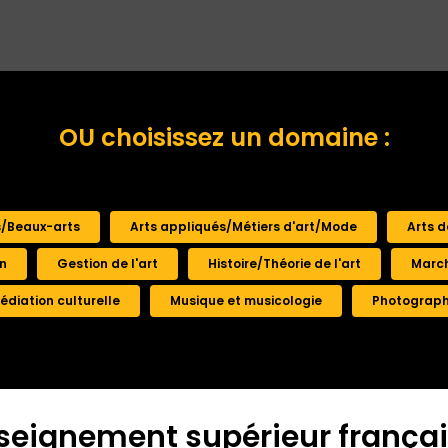
OU choisissez un domaine :
s/Beaux-arts
Arts appliqués/Métiers d'art/Mode
Arts d
n
Gestion de l'art
Histoire/Théorie de l'art
March
édiation culturelle
Musique et musicologie
Photograph
nseignement supérieur fran