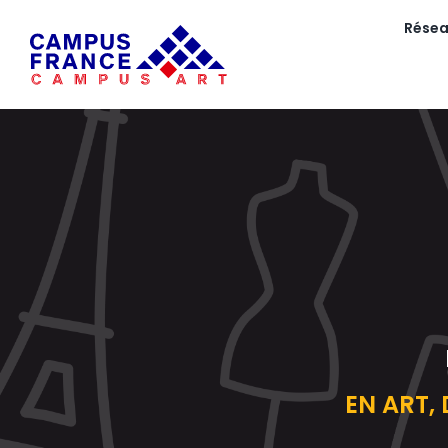
Passer
Rése
au
contenu
EN ART,