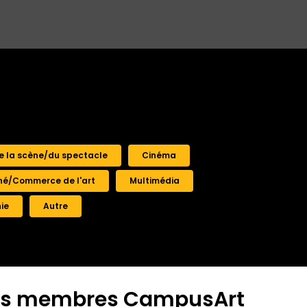
e la scène/du spectacle
Cinéma
é/Commerce de l'art
Multimédia
ie
Autre
çais membres CampusArt