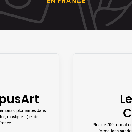
EN FRANCE
pusArt
L
C
mations diplômantes dans
hie, musique, …) et de
France
Plus de 700 formation
formations par dom