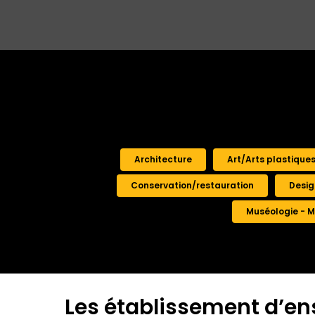
Architecture
Art/Arts plastique
Conservation/restauration
Desig
Muséologie - M
Les établissement d’e