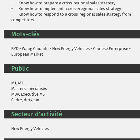
- Know how to prepare a cross-regional sales strategy.
- Know how to implement a cross-regional sales strategy.
- Know how to respond to a cross-regional sales strategy from
competitors.
Mots-clés
BYD - Wang Chuanfu - New Energy Vehicles - Chinese Enterprise -
European Market
Public
M1, M2
Masters spécialisés
MBA, Executive MS
Cadre, dirigeant
Secteur d'activité
New Energy Vehicles