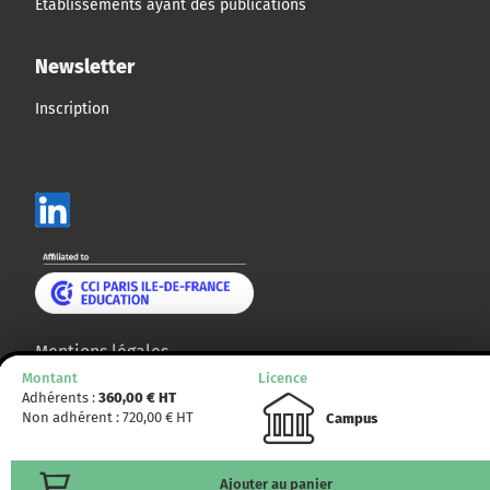
Établissements ayant des publications
Newsletter
Inscription
Mentions légales
Montant
Licence
Plan du site
Adhérents :
360,00
€ HT
Non adhérent :
720,00
€ HT
Campus
© CCMP 2014 - 2025. Tous droits réservés.
Ajouter au panier