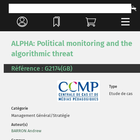
ALPHA: Political monitoring and the
algorithmic threat
Référence : G2174(GB)
Type
Etude de cas
Catégorie
Management Général/Stratégie
Auteur(s)
BARRON Andrew