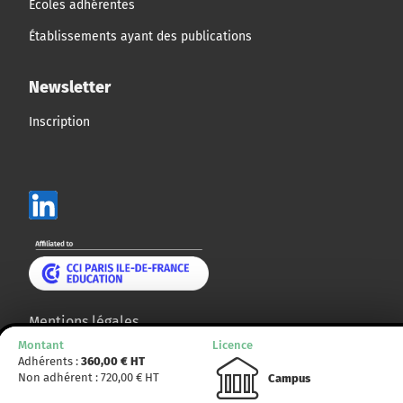
Écoles adhérentes
Établissements ayant des publications
Newsletter
Inscription
Mentions légales
Montant
Licence
Plan du site
Adhérents :
360,00
€ HT
Non adhérent :
720,00
€ HT
Campus
© CCMP 2014 - 2025. Tous droits réservés.