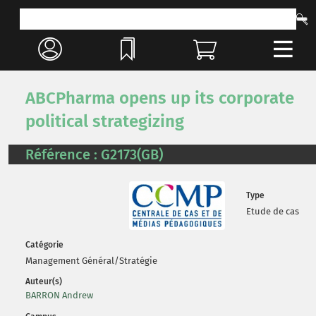
ABCPharma opens up its corporate
political strategizing
Référence : G2173(GB)
Type
Etude de cas
Catégorie
Management Général/Stratégie
Auteur(s)
BARRON Andrew