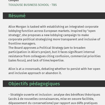
Campus
TOULOUSE BUSINESS SCHOOL - TBS
Résumé
Alice Morgan is tasked with establishing an integrated corporate
lobbying function across European markets. Inspired by "open
strategy", she proposes a new lobbying campaign to make
corporate political strategizing more transparent and inclusive of
frontline managers.
The Board approves a Political Strategy Jam to broaden
participation in Alice's project, but it faces significant internal
resistance from colleagues citing confusion, commercial priorities
(sales focus), and lack of time/expertise.
Alice is at a crossroads, debating whether to persist with her open
and inclusive approach or abandon it.
Objectifs pédagogiques
- Stratégie ouverte et inclusion : analyse des bénéfices théoriques
(accès à de nouvelles connaissances, mise en oeuvre facilitée,
dépassement du conservatisme) par rapport aux défis pratiques