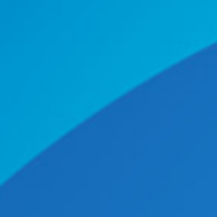
ER ET
PER