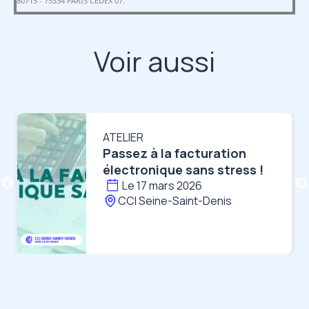
80715 - 75334 PARIS CEDEX 07.
Voir aussi
Image
I
ATELIER
Passez à la facturation
électronique sans stress !
Le 17 mars 2026
CCI Seine-Saint-Denis