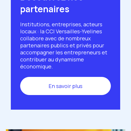
partenaires
Institutions, entreprises, acteurs
locaux : la CCI Versailles-Yvelines
collabore avec de nombreux
partenaires publics et privés pour
accompagner les entrepreneurs et
contribuer au dynamisme
économique.
En savoir plus