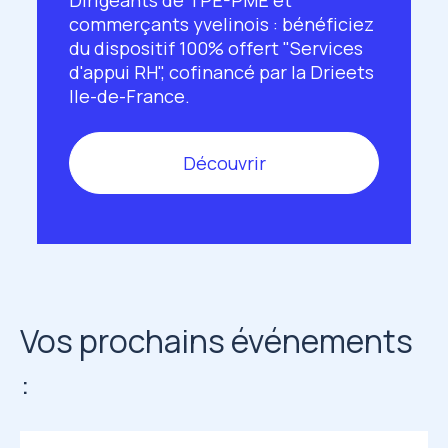
commerçants yvelinois : bénéficiez
du dispositif 100% offert "Services
d'appui RH", cofinancé par la Drieets
Ile-de-France.
Découvrir
Vos prochains événements
: