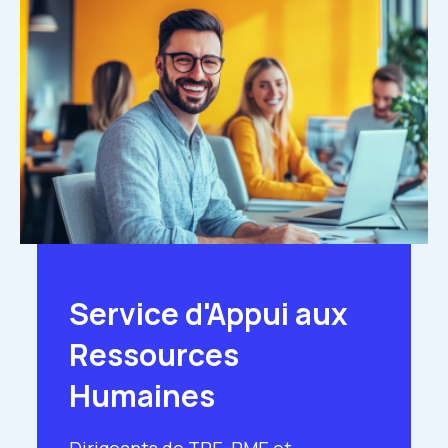
Image
Service d'Appui aux
Ressources
Humaines
Dirigeants de TPE-PME et