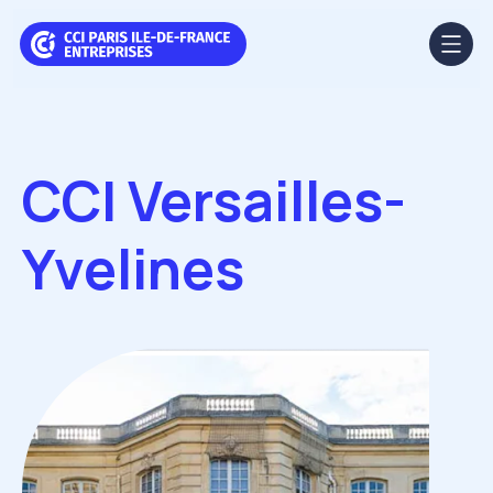
Aller au contenu principal
Panneau de gestion des cookies
CCI Versailles-
Yvelines