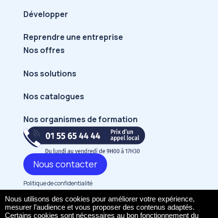
Développer
Reprendre une entreprise
Nos offres
Nos solutions
Nos catalogues
Nos organismes de formation
Nous contacter
Politique et mentions légal
Politique de confidentialité
Mentions légales
Nous utilisons des cookies pour améliorer votre expérience,
mesurer l’audience et vous proposer des contenus adaptés.
CGU/CGV
Certains cookies sont nécessaires au bon fonctionnement du