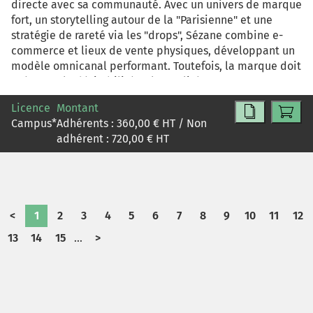
directe avec sa communauté. Avec un univers de marque
fort, un storytelling autour de la "Parisienne" et une
stratégie de rareté via les "drops", Sézane combine e-
commerce et lieux de vente physiques, développant un
modèle omnicanal performant. Toutefois, la marque doit
préserver la désirabilité et la qualité perçue en se
développant à l'international. Elle fait face à des
Licence
Montant
critiques sur la cohérence entre rareté, image premium
Campus
*
Adhérents :
360,00
€ HT / Non
et engagement responsable. La problématique centrale
adhérent :
720,00
€ HT
est donc de savoir comment Sézane peut poursuivre sa
croissance sans diluer son identité ni perdre son
avantage stratégique.
<
1
2
3
4
5
6
7
8
9
10
11
12
13
14
15
...
>