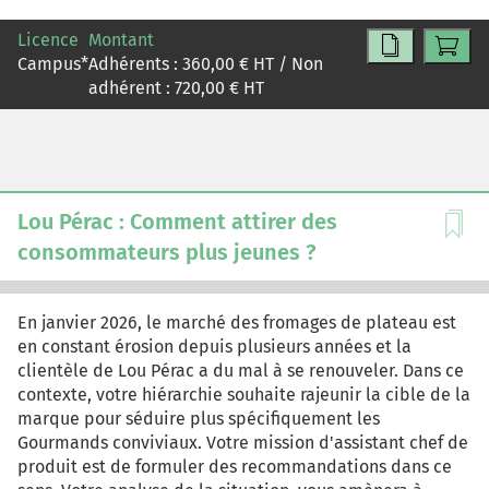
de référence de marché de l'anti gaspi afin de
Licence
Montant
contribuer activement à résoudre ce problème.
Campus
*
Adhérents :
360,00
€ HT / Non
adhérent :
720,00
€ HT
Lou Pérac : Comment attirer des
consommateurs plus jeunes ?
En janvier 2026, le marché des fromages de plateau est
en constant érosion depuis plusieurs années et la
clientèle de Lou Pérac a du mal à se renouveler. Dans ce
contexte, votre hiérarchie souhaite rajeunir la cible de la
marque pour séduire plus spécifiquement les
Gourmands conviviaux. Votre mission d'assistant chef de
produit est de formuler des recommandations dans ce