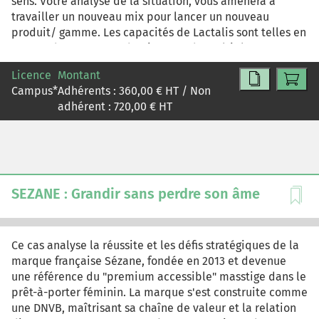
sens. Votre analyse de la situation, vous amènera à
travailler un nouveau mix pour lancer un nouveau
produit/ gamme. Les capacités de Lactalis sont telles en
termes de R&D et production que de multiples recettes
peuvent être rapidement développées pour répondre
Licence
Montant
aux besoins de cette nouvelle cible.
Campus
*
Adhérents :
360,00
€ HT / Non
adhérent :
720,00
€ HT
SEZANE : Grandir sans perdre son âme
Ce cas analyse la réussite et les défis stratégiques de la
marque française Sézane, fondée en 2013 et devenue
une référence du "premium accessible" masstige dans le
prêt-à-porter féminin. La marque s'est construite comme
une DNVB, maîtrisant sa chaîne de valeur et la relation