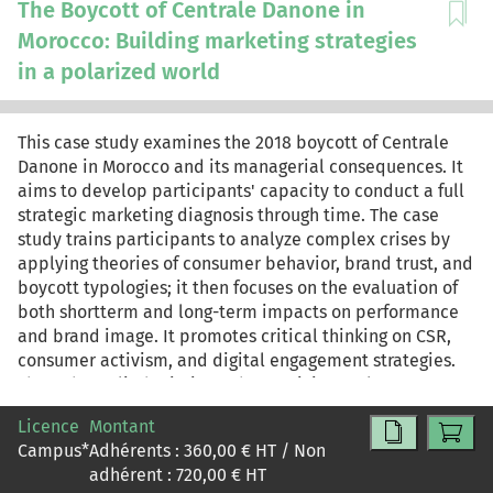
The Boycott of Centrale Danone in
Morocco: Building marketing strategies
in a polarized world
This case study examines the 2018 boycott of Centrale
Danone in Morocco and its managerial consequences. It
aims to develop participants' capacity to conduct a full
strategic marketing diagnosis through time. The case
study trains participants to analyze complex crises by
applying theories of consumer behavior, brand trust, and
boycott typologies; it then focuses on the evaluation of
both shortterm and long-term impacts on performance
and brand image. It promotes critical thinking on CSR,
consumer activism, and digital engagement strategies.
Through applied missions, the participants learn
marketing decision-making in volatile and value-
Licence
Montant
sensitive contexts. It concludes by challenging
Campus
*
Adhérents :
360,00
€ HT / Non
participants to co-design viable recovery strategies,
adhérent :
720,00
€ HT
using both theory and AI tools.