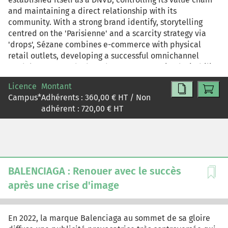
and maintaining a direct relationship with its
community. With a strong brand identify, storytelling
centred on the 'Parisienne' and a scarcity strategy via
'drops', Sézane combines e-commerce with physical
retail outlets, developing a successful omnichannel
model. However, the brand must preserve its desirability
and perceived quality as it expands internationally. It
Licence
Montant
faces criticism regarding the consistency between
Campus
*
Adhérents :
360,00
€ HT / Non
scarcity, premium image and responsible engagement.
adhérent :
720,00
€ HT
The central challenge is therefore to determine how
Sézane can continue to grow without diluting its identity
or losing its strategic advantage.
BALENCIAGA : Renouer avec le succès
après une crise d'image
En 2022, la marque Balenciaga au sommet de sa gloire