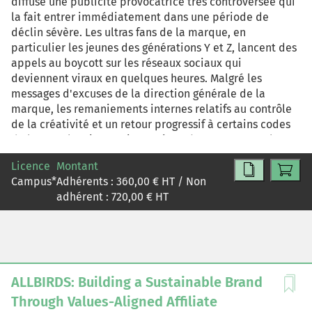
diffuse une publicité provocatrice très controversée qui
la fait entrer immédiatement dans une période de
déclin sévère. Les ultras fans de la marque, en
particulier les jeunes des générations Y et Z, lancent des
appels au boycott sur les réseaux sociaux qui
deviennent viraux en quelques heures. Malgré les
messages d'excuses de la direction générale de la
marque, les remaniements internes relatifs au contrôle
de la créativité et un retour progressif à certains codes
du luxe, Balenciaga peine toujours à retrouver sa place
de marque de luxe préférée des jeunes.
Licence
Montant
Campus
*
Adhérents :
360,00
€ HT / Non
adhérent :
720,00
€ HT
ALLBIRDS: Building a Sustainable Brand
Through Values-Aligned Affiliate