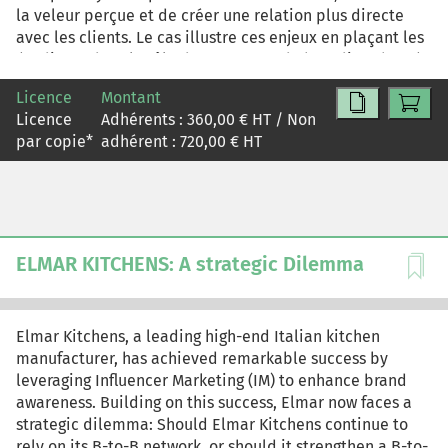
la veleur perçue et de créer une relation plus directe
avec les clients. Le cas illustre ces enjeux en plaçant les
étudiants dans le rôle d'une agence de branding chargée
de repenser l'identité et le positionnement d'un acteur
Licence
Montant
historique de l'hébergement à Bali. Leur mission
Licence
Adhérents :
360,00
€ HT / Non
consiste à concevoir une nouvelle marque capable de
par copie
*
adhérent :
720,00
€ HT
valoriser un portefeuille de biens varié et de soutenir
une stratégie de montée en gamme.
ELMAR KITCHENS: A strategic Dilemma
Elmar Kitchens, a leading high-end Italian kitchen
manufacturer, has achieved remarkable success by
leveraging Influencer Marketing (IM) to enhance brand
awareness. Building on this success, Elmar now faces a
strategic dilemma: Should Elmar Kitchens continue to
rely on its B-to-B network, or should it strengthen a B-to-