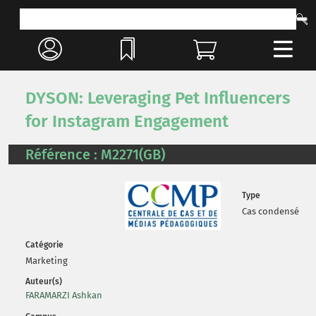
DYSON: Leveraging Pet Influencers
for Instagram Engagement
Référence : M2271(GB)
Type
Cas condensé
Catégorie
Marketing
Auteur(s)
FARAMARZI Ashkan