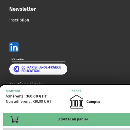
Newsletter
Inscription
Mentions légales
Montant
Licence
Plan du site
Adhérents :
360,00
€ HT
Non adhérent :
720,00
€ HT
Campus
© CCMP 2014 - 2025. Tous droits réservés.
Ajouter au panier