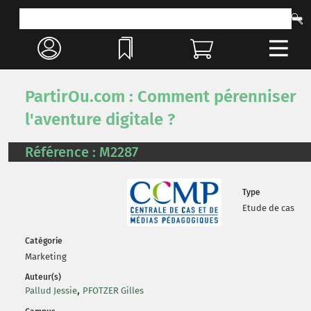
PartirOu.com : Comment pérenniser
l'aventure digitale ?
Référence : M2287
Type
Etude de cas
Catégorie
Marketing
Auteur(s)
,
Pallud Jessie
PFOTZER Gilles