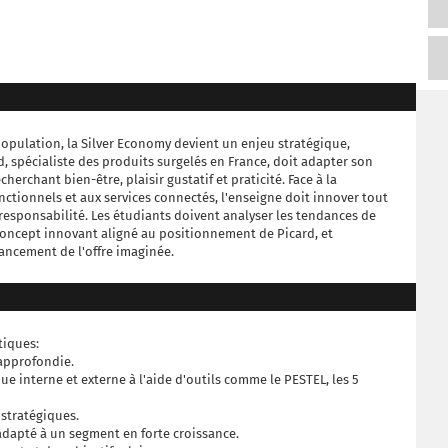
 population, la Silver Economy devient un enjeu stratégique,
, spécialiste des produits surgelés en France, doit adapter son
cherchant bien-être, plaisir gustatif et praticité. Face à la
nctionnels et aux services connectés, l'enseigne doit innover tout
 responsabilité. Les étudiants doivent analyser les tendances de
ncept innovant aligné au positionnement de Picard, et
ancement de l'offre imaginée.
tiques:
approfondie.
e interne et externe à l'aide d'outils comme le PESTEL, les 5
tratégiques.
apté à un segment en forte croissance.