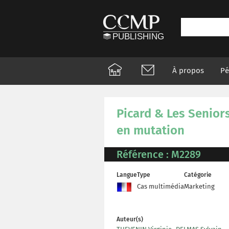
À propos
Pé
Picard & Les Seniors
en mutation
Référence : M2289
Langue
Type
Catégorie
Cas multimédia
Marketing
Auteur(s)
,