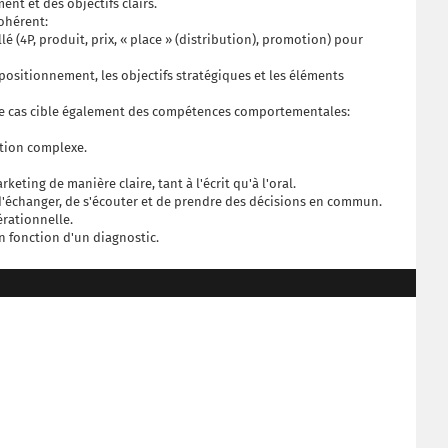
nt et des objectifs clairs.
ohérent:
 (4P, produit, prix, « place » (distribution), promotion) pour
ositionnement, les objectifs stratégiques et les éléments
ce cas cible également des compétences comportementales:
ation complexe.
ting de manière claire, tant à l'écrit qu'à l'oral.
e d'échanger, de s'écouter et de prendre des décisions en commun.
érationnelle.
 en fonction d'un diagnostic.