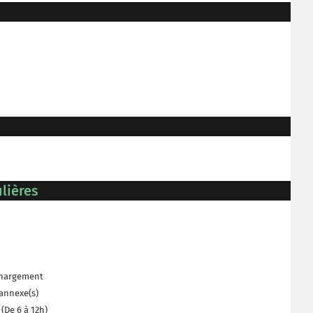
lières
échargement
 annexe(s)
(De 6 à 12h)