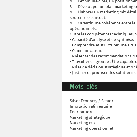
o Définir une cible, un positionneme
3. Développer un plan marketing c
o Élaborer un marketing mix détaillé
soutenir le concept.
o Garantir une cohérence entre le p
opérationnels.
Outre les compétences techniques, 
- Capacité d'analyse et de synthèse.
- Comprendre et structurer une situ
- Communication.
- Présenter des recommandations marke
- Travailler en groupe : Être capabl
- Prise de décision stratégique et op
- Justifier et prioriser des solutions
Mots-clés
Silver Economy / Senior
Innovation alimentaire
Distribution
Marketing stratégique
Marketing mix
Marketing opérationnel