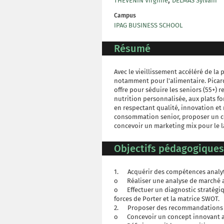
THEVENIN Virginie
DELMAS Sylvain
Campus
IPAG BUSINESS SCHOOL
Résumé
Avec le vieillissement accéléré de la
notamment pour l'alimentaire. Picard
offre pour séduire les seniors (55+) re
nutrition personnalisée, aux plats fo
en respectant qualité, innovation et
consommation senior, proposer un co
concevoir un marketing mix pour le l
Objectifs pédagogiques
1. Acquérir des compétences analy
o Réaliser une analyse de marché 
o Effectuer un diagnostic stratégiqu
forces de Porter et la matrice SWOT.
2. Proposer des recommandations s
o Concevoir un concept innovant ad