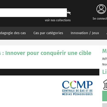
Se connec
voir nos collections
dagogie des cas
Cas par catégories
Innovation / Jeux
M
 : Innover pour conquérir une cible
Adh
Non
L