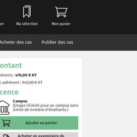
ter
Ma sélection
Mon panier
Acheter des cas
Publier des cas
ontant
érents :
470,00
€ HT
 adhérent :
940,00
€ HT
icence
Campus
(Usage illimité pour un campus sans
limite de nombre d'étudiants.)
Ajouter au panier
Acheter un exemplaire de