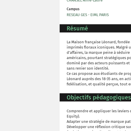
CHANSEL Anne-Laure
Campus
RESEAU GES - EIML PARIS
Résumé
La Maison française Léonard, fondée 
imprimés floraux iconiques. Malgré une
d'affaires, la marque peine à séduir
américains, pourtant stratégiques po
dominé par des acteurs puissants et
sans renier son identité.
Ce cas propose aux étudiants de prop
Léonard auprès des 18-35 ans, en acti
fidélisation, et qualité perçue, tout e
Objectifs pédagogiques
Comprendre et appliquer les leviers 
Equity).
Adapter une stratégie de marque patr
Développer une réflexion critique su