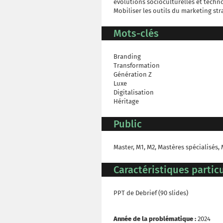
évolutions socioculturelles et techn
Mobiliser les outils du marketing str
Mots-clés
Branding
Transformation
Génération Z
Luxe
Digitalisation
Héritage
Public
Master, M1, M2, Mastères spécialisés,
Caractéristiques particu
PPT de Debrief (90 slides)
Année de la problématique :
2024