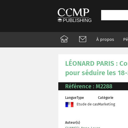
À propos
Pé
LÉONARD PARIS : Co
pour séduire les 18
Référence : M2288
Langue
Type
Catégorie
Etude de cas
Marketing
Auteur(s)