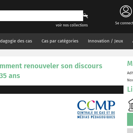
Se connec
voir nos collections
dagogie des cas
Cas par catégories
Innovation / Jeux
M
mment renouveler son discours
Adh
-35 ans
Non
L