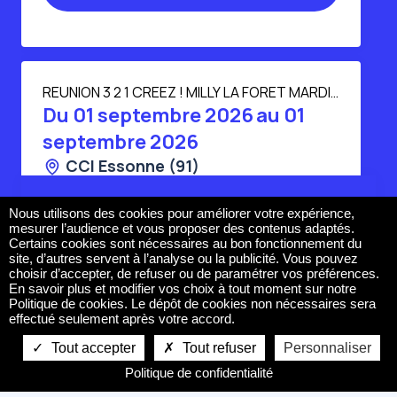
REUNION 3 2 1 CREEZ ! MILLY LA FORET MARDI
1ER SEPTEMBRE 2026
Du
01 septembre 2026
au
01
septembre 2026
CCI Essonne (91)
De 10:00 à 12:30
42 session(s) disponible(s)
Nous utilisons des cookies pour améliorer votre expérience,
mesurer l’audience et vous proposer des contenus adaptés.
Certains cookies sont nécessaires au bon fonctionnement du
site, d’autres servent à l’analyse ou la publicité. Vous pouvez
choisir d’accepter, de refuser ou de paramétrer vos préférences.
En savoir plus et modifier vos choix à tout moment sur notre
Politique de cookies. Le dépôt de cookies non nécessaires sera
effectué seulement après votre accord.
Suivez-nous sur les réseaux !
Tout accepter
Tout refuser
Personnaliser
REUNION 3 2 1 CREEZ !
Politique de confidentialité
Du
04 septembre 2026
au
04