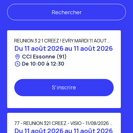
REUNION 3 2 1 CREEZ ! EVRY MARDI 11 AOUT
2026
Du
11 août 2026
au
11 août 2026
CCI Essonne (91)
De 10:00 à 12:30
77 - REUNION 321 CREEZ - VISIO - 11/08/2026 à
10H00
Du
11 août 2026
au
11 août 2026