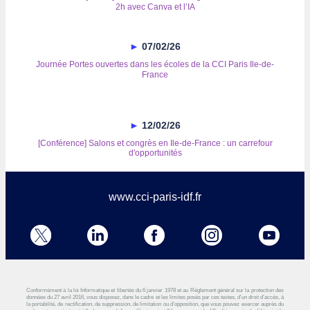
2h avec Canva et l’IA
►
07/02/26
Journée Portes ouvertes dans les écoles de la CCI Paris Ile-de-
France
►
12/02/26
[Conférence] Salons et congrès en Ile-de-France : un carrefour
d'opportunités
www.cci-paris-idf.fr
Conformément à la loi Informatique et libertés du 6 janvier 1978 et au Règlement général sur la protection des
données du 27 avril 2016, vous disposez, dans le cadre et les limites posés par ces textes, d’un droit d’accès, à
la portabilité, de rectification, de suppression, de limitation ou d’opposition, que vous pouvez exercer auprès du