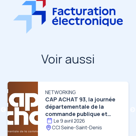
Voir aussi
Image
I
NETWORKING
CAP ACHAT 93, la journée
départementale de la
commande publique et
privée
Le 9 avril 2026
CCI Seine-Saint-Denis