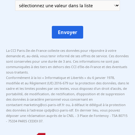
Envoyer
La CCI Paris-Ile-de-France collecte ces données pour répondre à votre
demande et, au-delà, vous tenir informé de ses offres de service. Ces données
sont conservées pour une durée de 3 ans. Ces informations ne sont pas
communiquées à des tiers en dehors des CCI d'Ile-de-France et des éventuels
sous-traitants.
Conformément à la loi « Informatique et Libertés » du 6 janvier 1978,
modifiée et au Règlement (UE) 2016-679 sur la protection des données, dans le
cadre et les limites posées par ces textes, vous disposez d'un droit d'accès, de
portabilité, de modification, de rectification, d’opposition et de suppression
des données à caractère personnel vous concernant en
contactant marketing@cci-paris-idf.fr ou, à défaut le délégué à la protection
des données à l'adresse cpdp@cci-paris-idf. En dernier lieu, vous pouvez
déposer une réclamation auprès de la CNIL - 3 Place de Fontenoy - TSA 80715
- 75334 PARIS CEDEX 07.
Visuel
Image