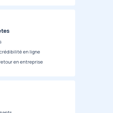
ètes
s
crédibilité en ligne
 retour en entreprise
ipants