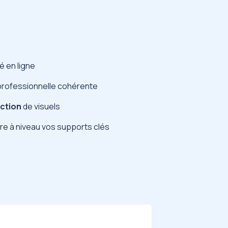
té en ligne
professionnelle cohérente
uction
de visuels
re à niveau vos supports clés