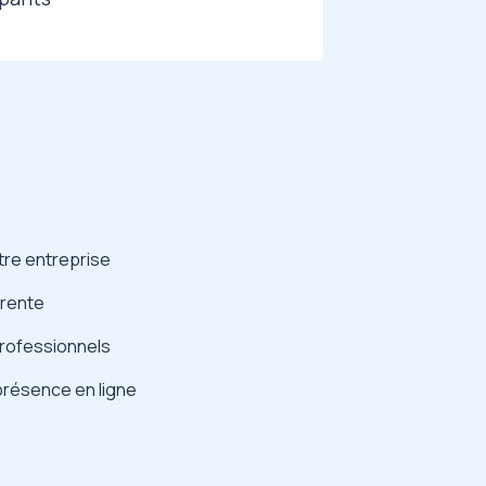
otre entreprise
érente
professionnels
présence en ligne