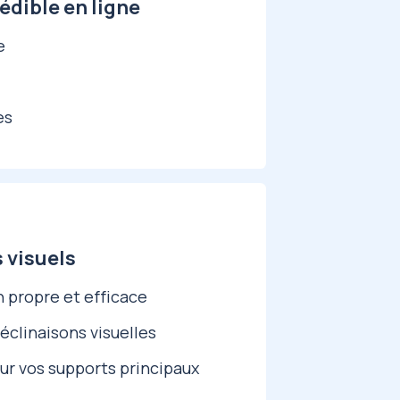
édible en ligne
e
es
s visuels
n propre et efficace
déclinaisons visuelles
ur vos supports principaux